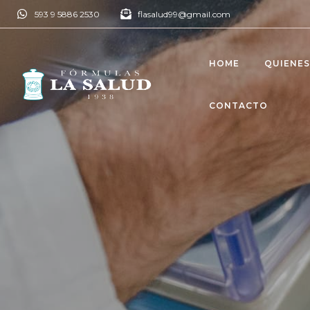
593 9 5886 2530
flasalud99@gmail.com
HOME
QUIENE
CONTACTO