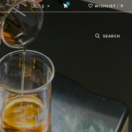
0
0
WISHLIST
USD, $
SEARCH