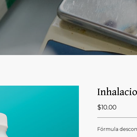
Inhalaci
$
10.00
Fórmula descon