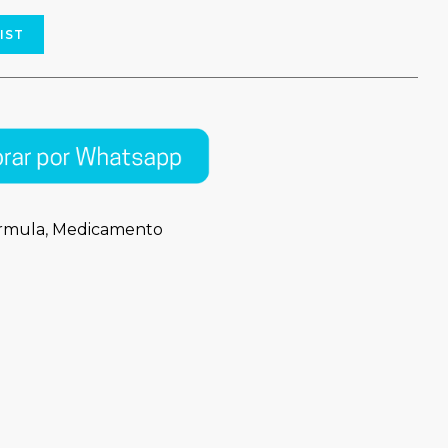
IST
rmula
,
Medicamento