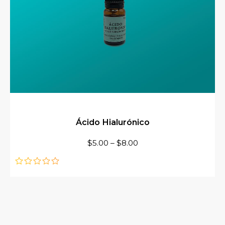
Ácido Hialurónico
$
5.00
–
$
8.00
de
5