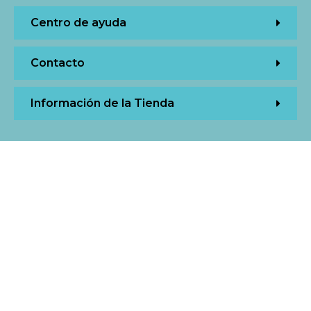
Centro de ayuda
Contacto
Información de la Tienda
Home
Quienes somos
Productos
Blog
Contacto
© 2023 Fórmulas La Salud. Todos los derechos reservados
Términos y condiciones
Política de privacidad