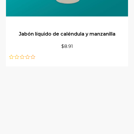
Jabón líquido de caléndula y manzanilla
$
8.91
de
5