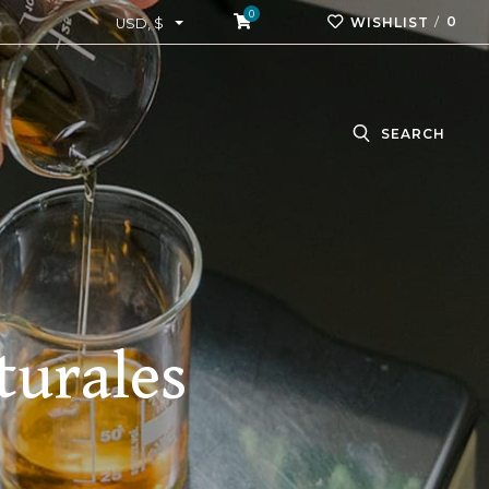
0
0
WISHLIST
USD, $
SEARCH
turales