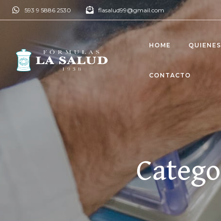
593 9 5886 2530
flasalud99@gmail.com
HOME
QUIENE
CONTACTO
Catego